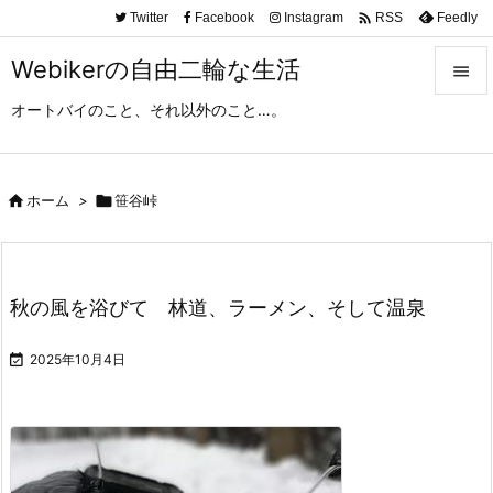

Twitter
Facebook
Instagram
Feedly
RSS
Webikerの自由二輪な生活

オートバイのこと、それ以外のこと…。

メニュ

サイド

ホーム
>

笹谷峠

前へ

秋の風を浴びて 林道、ラーメン、そして温泉
次へ


2025年10月4日
検索