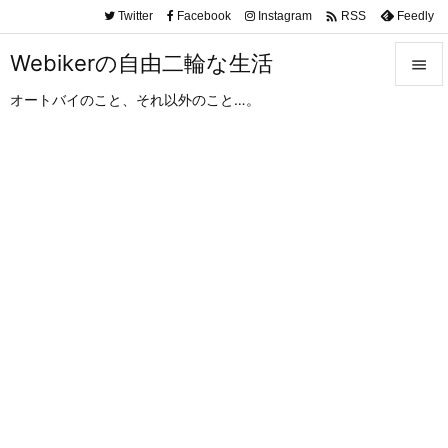

Twitter
Facebook
Instagram
Feedly
RSS
Webikerの自由二輪な生活

オートバイのこと、それ以外のこと…。

メニュ

サイド

前へ

次へ

検索