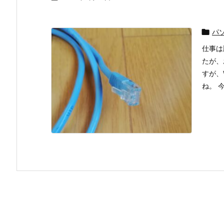

パ
仕事は
たが、
すが、
ね。 