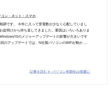
ソコン・ネット・スマホ
順調です。 今年に入って受電数が少なく心配していまし
お盆明けから持ち直してきました。要因はいろいろありま
Windows10のメジャーアップデートの影響が大きいです
今回のアップデートでは、N社製パソコンのWiFiが動か ...
記事を読む
パソコン初期化は慎重に