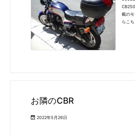
CB2
載のモ
らこち
お隣のCBR

2022年5月26日