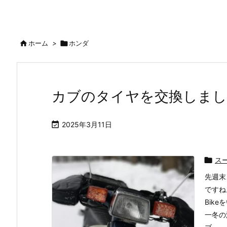

ホーム
>

ホンダ
カブのタイヤを交換しまし

2025年3月11日

ス
先週末
ですね
Bik
一冬の