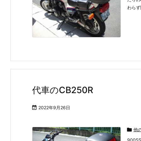
わらず
代車のCB250R

2022年9月26日

他
900