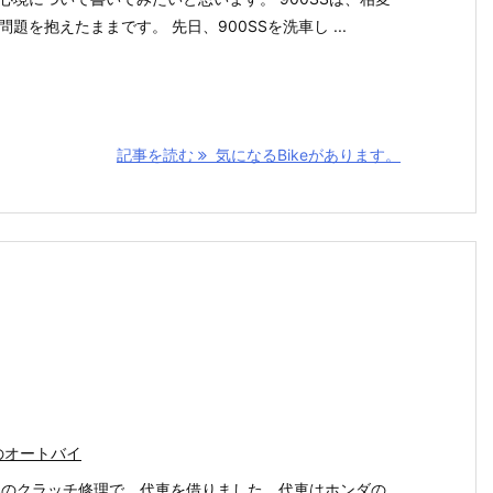
問題を抱えたままです。 先日、900SSを洗車し ...
記事を読む
気になるBikeがあります。
のオートバイ
SSのクラッチ修理で、代車を借りました。代車はホンダの