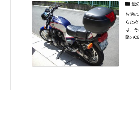

他
お隣の
らため
は、そ
隣のC