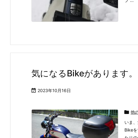
ブ ...
気になるBikeがあります。

2023年10月16日

他
いま、
Bik
たりの