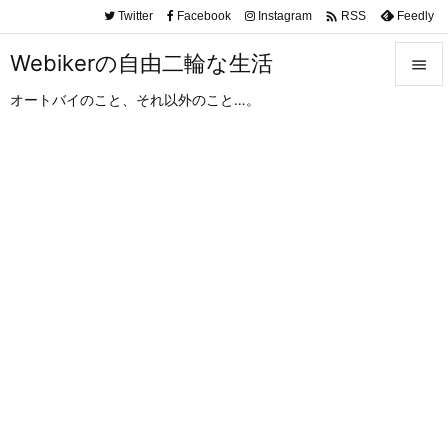

Twitter
Facebook
Instagram
Feedly
RSS
Webikerの自由二輪な生活

オートバイのこと、それ以外のこと…。

メニュ

サイド

前へ

次へ

検索