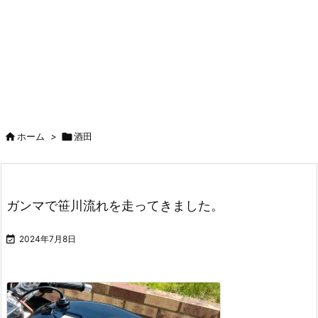

ホーム
>

酒田
ガンマで笹川流れを走ってきました。

2024年7月8日