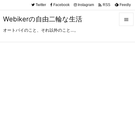

Twitter
Facebook
Instagram
Feedly
RSS
Webikerの自由二輪な生活

オートバイのこと、それ以外のこと…。

メニュ

サイド

前へ

次へ

検索