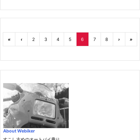
«
‹
2
3
4
5
6
7
8
›
»
About Webiker
すこし古めのオートバイ乗り。