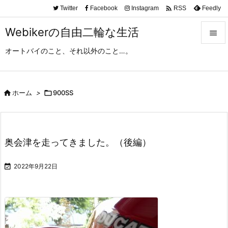

Twitter
Facebook
Instagram
Feedly
RSS
Webikerの自由二輪な生活

オートバイのこと、それ以外のこと…。

メニュ

サイド

ホーム
>

900SS

前へ

奥会津を走ってきました。（後編）
次へ


2022年9月22日
検索