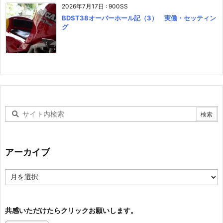
2026年7月17日
:
900SS
BDST38オーバーホール記（3） 実働・セッティン
グ
アーカイブ
ア
ー
カ
イ
共感いただけたらクリックお願いします。
ブ