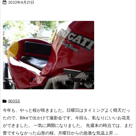

2022年4月21日

900SS
今年も、やっと桜が咲きました。日曜日はタイミングよく晴天だっ
たので、Bikeで出かけて撮影会です。今回も、私なりにいいお花見
ができました。 一気に満開になりました。 先週末の時点では、まだ
蕾ですらなかった山形の桜。月曜日からの急激な気温上昇 ...