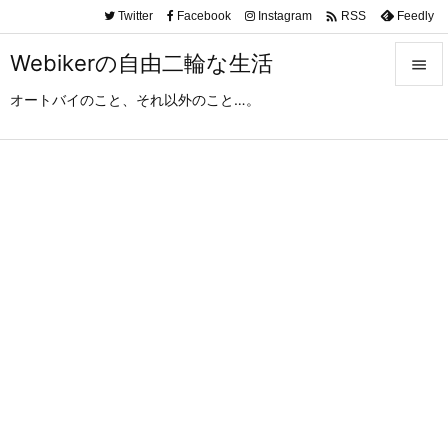

Twitter
Facebook
Instagram
Feedly
RSS
Webikerの自由二輪な生活

オートバイのこと、それ以外のこと…。

メニュ

サイド

前へ

次へ

検索