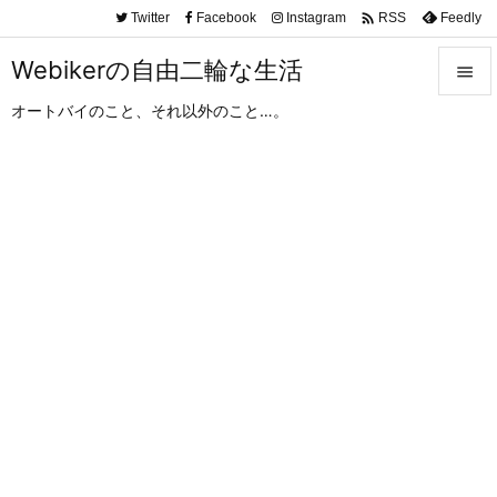

Twitter
Facebook
Instagram
Feedly
RSS
Webikerの自由二輪な生活

オートバイのこと、それ以外のこと…。

メニュ

サイド

前へ

次へ

検索