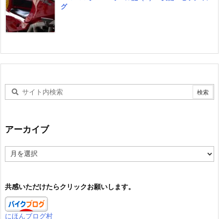
グ
アーカイブ
ア
ー
カ
イ
共感いただけたらクリックお願いします。
ブ
にほんブログ村