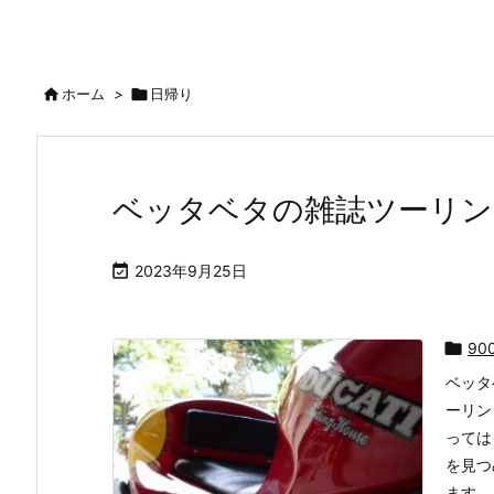

ホーム
>

日帰り
ベッタベタの雑誌ツーリン

2023年9月25日

90
ベッタ
ーリン
っては
を見つ
ます。 .