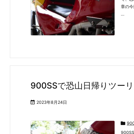
章の今
...
900SSで恐山日帰りツーリ

2023年8月24日

90
900