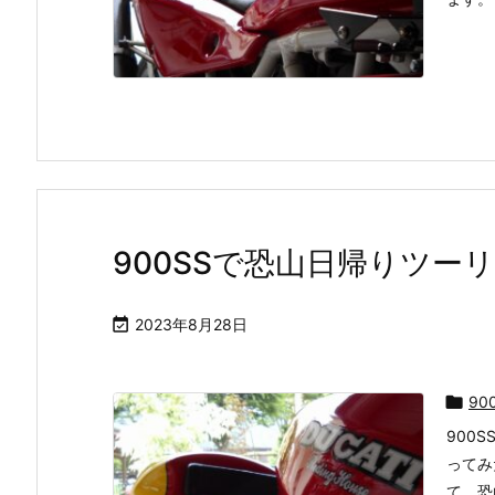
900SSで恐山日帰りツーリ

2023年8月28日

90
900
ってみ
て、恐