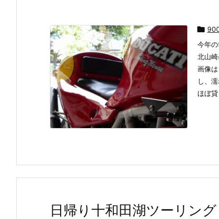

90
今年の
北山崎
画像は
し、濡
ほぼ貸し
日帰り十和田湖ツーリング 2