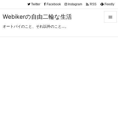

Twitter
Facebook
Instagram
Feedly
RSS
Webikerの自由二輪な生活

オートバイのこと、それ以外のこと…。

メニュ

サイド

前へ

次へ

検索