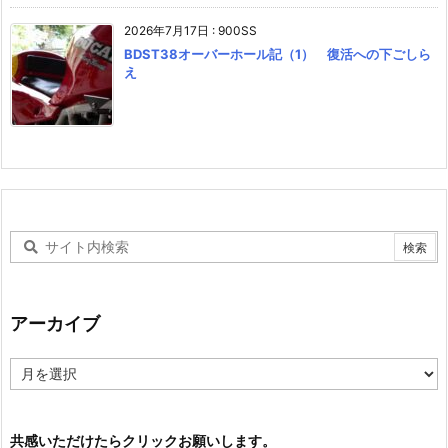
2026年7月17日
:
900SS
BDST38オーバーホール記（1） 復活への下ごしら
え
アーカイブ
ア
ー
カ
イ
共感いただけたらクリックお願いします。
ブ