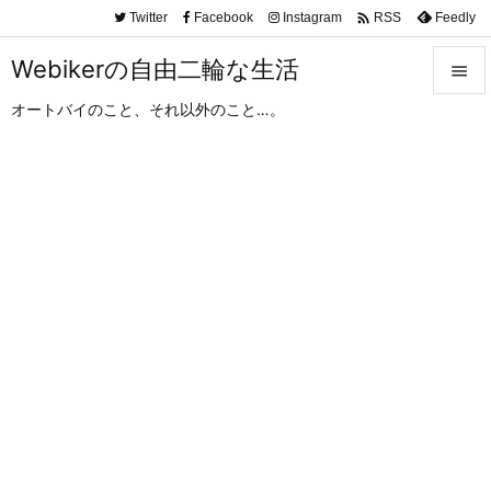

Twitter
Facebook
Instagram
Feedly
RSS
Webikerの自由二輪な生活

オートバイのこと、それ以外のこと…。

メニュ

サイド

前へ

次へ

検索