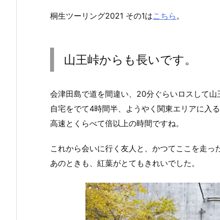
桐生ツーリング2021 その1は
こちら
。
山王峠からも長いです。
会津田島で道を間違い、20分ぐらいロスして山
自宅をでて4時間半、ようやく関東エリアに入
高速とくらべて倍以上の時間ですね。
これから会いに行く友人と、かつてここを走っ
あのときも、紅葉がとてもきれいでした。