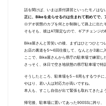
話を聞けば、いまは原付講習といったモノはな
正に、Bikeを走らせるのは生まれて初めてで
ロデオ状態のカブを何とか制御して路上に出た
そもそも、彼はAT限定なので、ギアチェンジの
Bike屋さんと苦笑いの後、まずはひとつひとつ
お店の裏道を5〜6回往復して、なんとか3速に
ここで、Bike屋さんから県庁の駐車場で練習
さっそく、休日で空き地状態の県庁駐車場で特
そうしたところ、駐車場を5～6周もするウチに
やはり、若い人は対応力が高いですね。
本人も、すこし自信が出て緊張も取れてきたよ
帰宅後、駐車場に置いてあった900SSに跨り