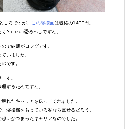
ところですが、
この溶接面
は破格の1,400円。
くAmazon恐るべしですね。
るので納期がロングです。
っていました。
たのです。
ります。
修理するためですね。
で壊れたキャリアを送ってくれました。
で、熔接機をもっている私なら直せるだろう。
の想いがつまったキャリアなのでした。