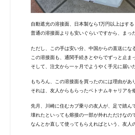
自動遮光の溶接面、日本製なら1万円以上はする
普通の溶接面よりも安いぐらいですから、まった
ただし、この手は安い分、中国からの直送にな
この溶接面も、通関手続きとやらでずっと止ま
そして、注文から一ヶ月でようやく手元に届い
もちろん、この溶接面を買ったのには理由があ
それは、友人からもらったベトナムキャリアを
先月、川崎に住むカブ乗りの友人が、足で踏ん
壊れたといっても熔接の一部が外れただけなの
なんとか直して使ってもらえればという、友人