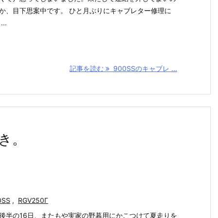
か、目下思案中です。 ひと月ぶりにキャブレター修理に
..
記事を読む
900SSのキャブレ ...
き。
0SS
,
RGV250Γ
後半の16日、またもや実家の野暮用にかこつけて夏走りを