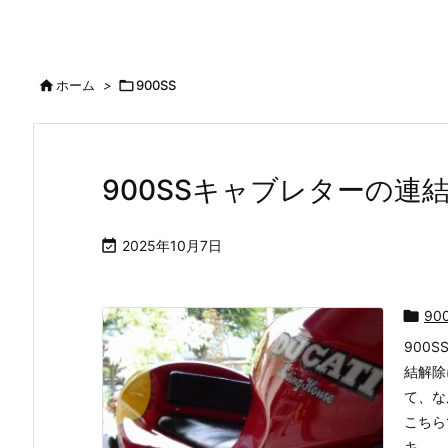

ホーム
>

900SS
900SSキャブレターの連

2025年10月7日

90
900
結解除
て、な
こちら
キ ...