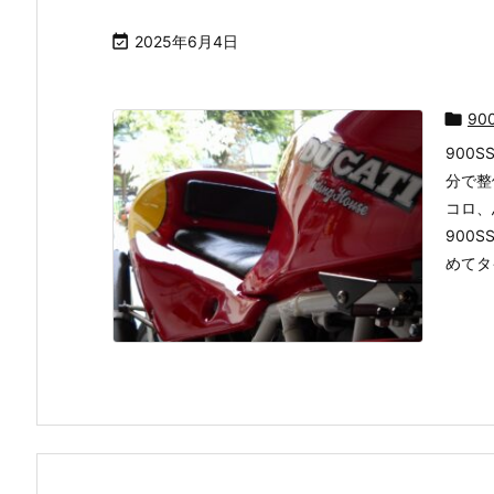

2025年6月4日

90
900
分で整
コロ、
900
めてタイ