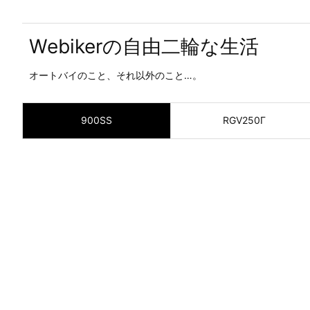
Webikerの自由二輪な生活
オートバイのこと、それ以外のこと…。
900SS
RGV250Γ