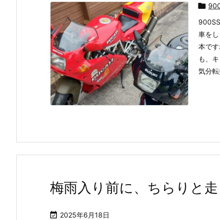

90
900
車をし
本です
も、キ
気分転換
梅雨入り前に、ちらりと走

2025年6月18日