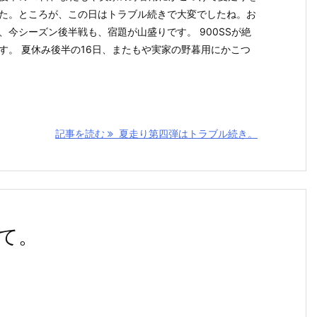
た。ところが、この日はトラブル続きで大変でしたね。お
、今シーズン後半戦も、宿題が山盛りです。 900SSが絶
す。 夏休み後半の16日、またもや実家の野暮用にかこつ
記事を読む
夏走り第四弾はトラブル続き。
って。