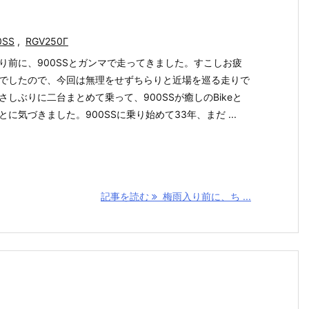
0SS
,
RGV250Γ
り前に、900SSとガンマで走ってきました。すこしお疲
でしたので、今回は無理をせずちらりと近場を巡る走りで
さしぶりに二台まとめて乗って、900SSが癒しのBikeと
とに気づきました。900SSに乗り始めて33年、まだ ...
記事を読む
梅雨入り前に、ち ...
ト