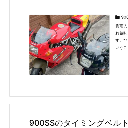

90
梅雨入
れ気味
す。ひ
いうこ
900SSのタイミングベル