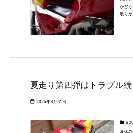
かどう
取りか .
夏走り第四弾はトラブル続

2025年8月31日

90
夏休み